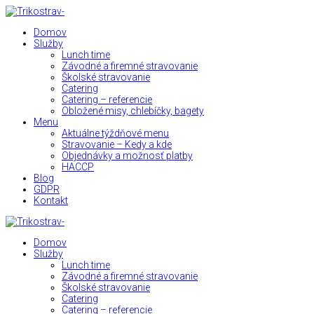
Domov
Služby
Lunch time
Závodné a firemné stravovanie
Školské stravovanie
Catering
Catering – referencie
Obložené misy, chlebíčky, bagety
Menu
Aktuálne týždňové menu
Stravovanie – Kedy a kde
Objednávky a možnosť platby
HACCP
Blog
GDPR
Kontakt
Domov
Služby
Lunch time
Závodné a firemné stravovanie
Školské stravovanie
Catering
Catering – referencie