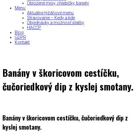
Obložené misy, chlebíčky, bagety
Menu
Aktuálne týždňové menu
Stravovanie – Kedy a kde
Objednávky a možnosť platby
HACCP
Blog
GDPR
Kontakt
Banány v škoricovom cestíčku,
čučoriedkový dip z kyslej smotany.
Banány v škoricovom cestíčku, čučoriedkový dip z
kyslej smotany.