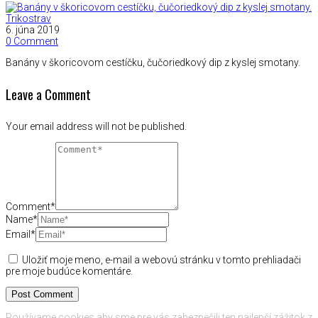
Trikostrav
6. júna 2019
0 Comment
Banány v škoricovom cestíčku, čučoriedkový dip z kyslej smotany.
Leave a Comment
Your email address will not be published.
Comment*
Name*
Email*
Uložiť moje meno, e-mail a webovú stránku v tomto prehliadači
pre moje budúce komentáre.
Používame cookies aby sme pre vás zabezpečili ten najlepší zážitok z