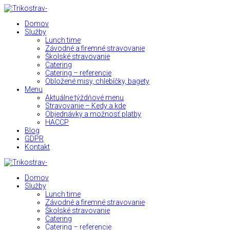
Domov
Služby
Lunch time
Závodné a firemné stravovanie
Školské stravovanie
Catering
Catering – referencie
Obložené misy, chlebíčky, bagety
Menu
Aktuálne týždňové menu
Stravovanie – Kedy a kde
Objednávky a možnosť platby
HACCP
Blog
GDPR
Kontakt
Domov
Služby
Lunch time
Závodné a firemné stravovanie
Školské stravovanie
Catering
Catering – referencie