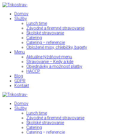
Domov
Služby
Lunch time
Závodné a firemné stravovanie
Školské stravovanie
Catering
Catering – referencie
Obložené misy, chlebíčky, bagety
Menu
Aktuálne týždňové menu
Stravovanie – Kedy a kde
Objednávky a možnosť platby
HACCP
Blog
GDPR
Kontakt
Domov
Služby
Lunch time
Závodné a firemné stravovanie
Školské stravovanie
Catering
Catering – referencie