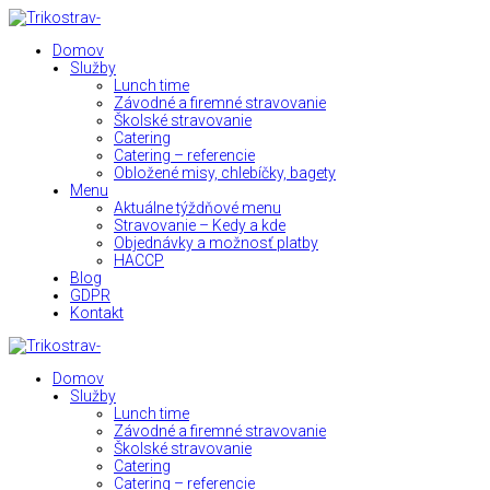
Domov
Služby
Lunch time
Závodné a firemné stravovanie
Školské stravovanie
Catering
Catering – referencie
Obložené misy, chlebíčky, bagety
Menu
Aktuálne týždňové menu
Stravovanie – Kedy a kde
Objednávky a možnosť platby
HACCP
Blog
GDPR
Kontakt
Domov
Služby
Lunch time
Závodné a firemné stravovanie
Školské stravovanie
Catering
Catering – referencie