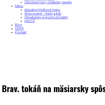
Obložené misy, chlebíčky, bagety
Menu
Aktuálne týždňové menu
Stravovanie – Kedy a kde
Objednávky a možnosť platby
HACCP
Blog
GDPR
Kontakt
Brav. tokáň na mäsiarsky spôs