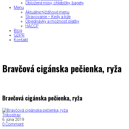
Obložené misy, chlebíčky, bagety
Menu
Aktuálne týždňové menu
Stravovanie – Kedy a kde
Objednávky a možnosť platby
HACCP
Blog
GDPR
Kontakt
Bravčová cigánska pečienka, ryža
Bravčová cigánska pečienka, ryža
Trikostrav
6. júna 2019
0 Comment