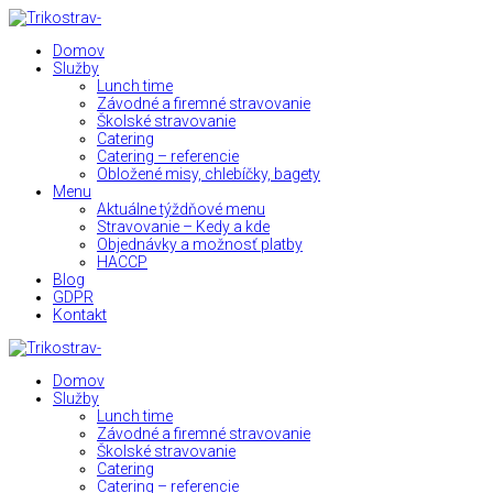
Domov
Služby
Lunch time
Závodné a firemné stravovanie
Školské stravovanie
Catering
Catering – referencie
Obložené misy, chlebíčky, bagety
Menu
Aktuálne týždňové menu
Stravovanie – Kedy a kde
Objednávky a možnosť platby
HACCP
Blog
GDPR
Kontakt
Domov
Služby
Lunch time
Závodné a firemné stravovanie
Školské stravovanie
Catering
Catering – referencie