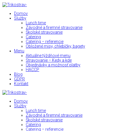
Domov
Služby
Lunch time
Závodné a firemné stravovanie
Školské stravovanie
Catering
Catering – referencie
Obložené misy, chlebíčky, bagety
Menu
Aktuálne týždňové menu
Stravovanie – Kedy a kde
Objednávky a možnosť platby
HACCP
Blog
GDPR
Kontakt
Domov
Služby
Lunch time
Závodné a firemné stravovanie
Školské stravovanie
Catering
Catering – referencie