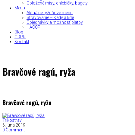
Obložené misy, chlebíčky, bagety
Menu
Aktuálne týždňové menu
Stravovanie – Kedy a kde
Objednávky a možnosť platby
HACCP
Blog
GDPR
Kontakt
Bravčové ragú, ryža
Bravčové ragú, ryža
Trikostrav
6. júna 2019
0 Comment