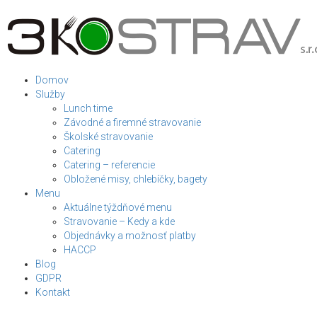
Domov
Služby
Lunch time
Závodné a firemné stravovanie
Školské stravovanie
Catering
Catering – referencie
Obložené misy, chlebíčky, bagety
Menu
Aktuálne týždňové menu
Stravovanie – Kedy a kde
Objednávky a možnosť platby
HACCP
Blog
GDPR
Kontakt