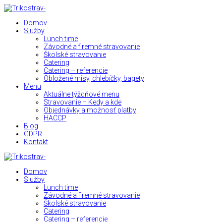
Domov
Služby
Lunch time
Závodné a firemné stravovanie
Školské stravovanie
Catering
Catering – referencie
Obložené misy, chlebíčky, bagety
Menu
Aktuálne týždňové menu
Stravovanie – Kedy a kde
Objednávky a možnosť platby
HACCP
Blog
GDPR
Kontakt
Domov
Služby
Lunch time
Závodné a firemné stravovanie
Školské stravovanie
Catering
Catering – referencie