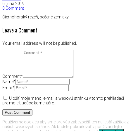
6. júna 2019
0 Comment
Čiernohorský rezeň, pečené zemiaky
Leave a Comment
Your email address will not be published.
Comment*
Name*
Email*
Uložiť moje meno, e-mail a webovú stránku v tomto prehliadači
pre moje budúce komentáre.
Používame cookies aby sme pre vás zabezpečili ten najlepší zážitok z
našich webových stránok. Ak budete pokračovať v používaní tejto