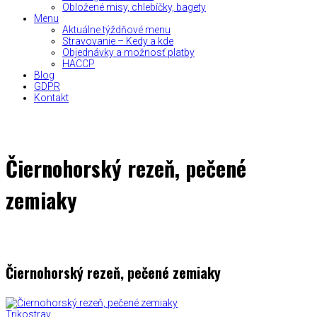
Obložené misy, chlebíčky, bagety
Menu
Aktuálne týždňové menu
Stravovanie – Kedy a kde
Objednávky a možnosť platby
HACCP
Blog
GDPR
Kontakt
Čiernohorský rezeň, pečené
zemiaky
Čiernohorský rezeň, pečené zemiaky
Trikostrav