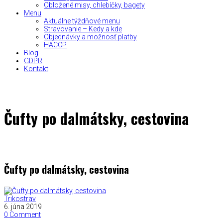
Obložené misy, chlebíčky, bagety
Menu
Aktuálne týždňové menu
Stravovanie – Kedy a kde
Objednávky a možnosť platby
HACCP
Blog
GDPR
Kontakt
Čufty po dalmátsky, cestovina
Čufty po dalmátsky, cestovina
Trikostrav
6. júna 2019
0 Comment