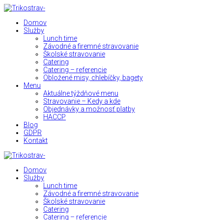
Domov
Služby
Lunch time
Závodné a firemné stravovanie
Školské stravovanie
Catering
Catering – referencie
Obložené misy, chlebíčky, bagety
Menu
Aktuálne týždňové menu
Stravovanie – Kedy a kde
Objednávky a možnosť platby
HACCP
Blog
GDPR
Kontakt
Domov
Služby
Lunch time
Závodné a firemné stravovanie
Školské stravovanie
Catering
Catering – referencie