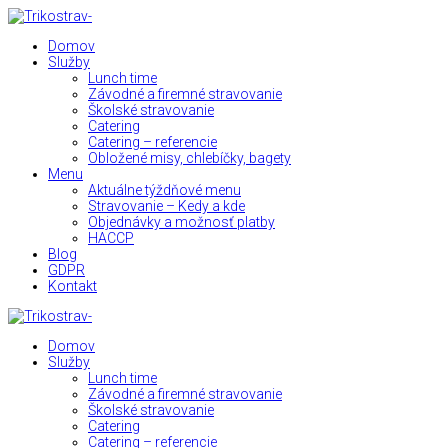
Domov
Služby
Lunch time
Závodné a firemné stravovanie
Školské stravovanie
Catering
Catering – referencie
Obložené misy, chlebíčky, bagety
Menu
Aktuálne týždňové menu
Stravovanie – Kedy a kde
Objednávky a možnosť platby
HACCP
Blog
GDPR
Kontakt
Domov
Služby
Lunch time
Závodné a firemné stravovanie
Školské stravovanie
Catering
Catering – referencie