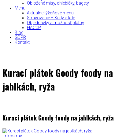
Obložené misy, chlebíčky, bagety
Menu
Aktuálne týždňové menu
Stravovanie – Kedy a kde
Objednávky a možnosť platby
HACCP
Blog
GDPR
Kontakt
Kurací plátok Goody foody na
jablkách, ryža
Kurací plátok Goody foody na jablkách, ryža
Trikostrav