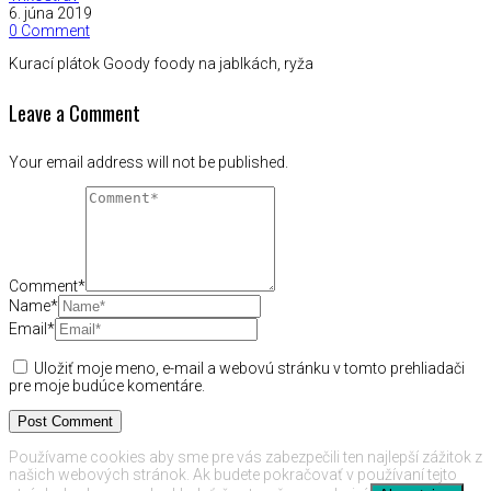
6. júna 2019
0 Comment
Kurací plátok Goody foody na jablkách, ryža
Leave a Comment
Your email address will not be published.
Comment*
Name*
Email*
Uložiť moje meno, e-mail a webovú stránku v tomto prehliadači
pre moje budúce komentáre.
Používame cookies aby sme pre vás zabezpečili ten najlepší zážitok z
našich webových stránok. Ak budete pokračovať v používaní tejto