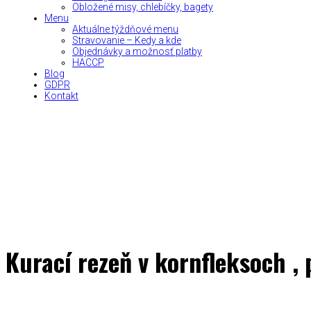
Obložené misy, chlebíčky, bagety
Menu
Aktuálne týždňové menu
Stravovanie – Kedy a kde
Objednávky a možnosť platby
HACCP
Blog
GDPR
Kontakt
Kurací rezeň v kornfleksoch ,