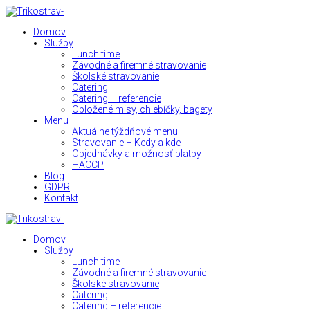
Domov
Služby
Lunch time
Závodné a firemné stravovanie
Školské stravovanie
Catering
Catering – referencie
Obložené misy, chlebíčky, bagety
Menu
Aktuálne týždňové menu
Stravovanie – Kedy a kde
Objednávky a možnosť platby
HACCP
Blog
GDPR
Kontakt
Domov
Služby
Lunch time
Závodné a firemné stravovanie
Školské stravovanie
Catering
Catering – referencie