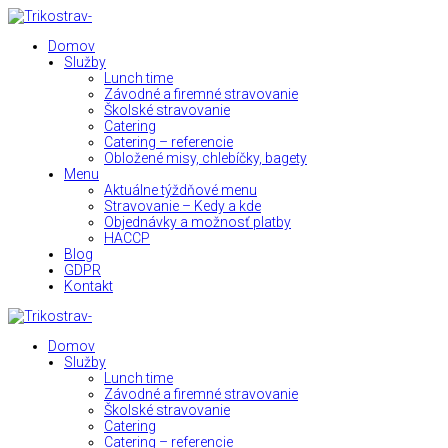
Domov
Služby
Lunch time
Závodné a firemné stravovanie
Školské stravovanie
Catering
Catering – referencie
Obložené misy, chlebíčky, bagety
Menu
Aktuálne týždňové menu
Stravovanie – Kedy a kde
Objednávky a možnosť platby
HACCP
Blog
GDPR
Kontakt
Domov
Služby
Lunch time
Závodné a firemné stravovanie
Školské stravovanie
Catering
Catering – referencie