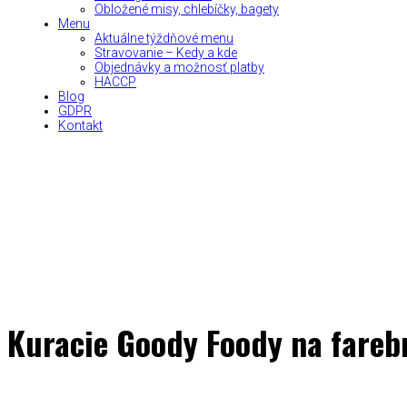
Obložené misy, chlebíčky, bagety
Menu
Aktuálne týždňové menu
Stravovanie – Kedy a kde
Objednávky a možnosť platby
HACCP
Blog
GDPR
Kontakt
Kuracie Goody Foody na fareb