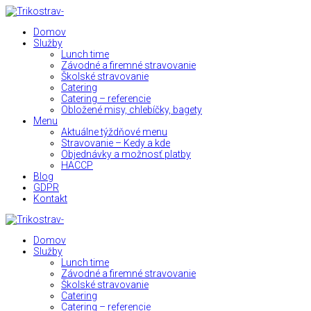
Domov
Služby
Lunch time
Závodné a firemné stravovanie
Školské stravovanie
Catering
Catering – referencie
Obložené misy, chlebíčky, bagety
Menu
Aktuálne týždňové menu
Stravovanie – Kedy a kde
Objednávky a možnosť platby
HACCP
Blog
GDPR
Kontakt
Domov
Služby
Lunch time
Závodné a firemné stravovanie
Školské stravovanie
Catering
Catering – referencie