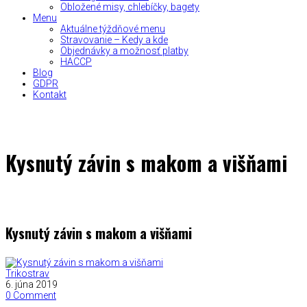
Obložené misy, chlebíčky, bagety
Menu
Aktuálne týždňové menu
Stravovanie – Kedy a kde
Objednávky a možnosť platby
HACCP
Blog
GDPR
Kontakt
Kysnutý závin s makom a višňami
Kysnutý závin s makom a višňami
Trikostrav
6. júna 2019
0 Comment