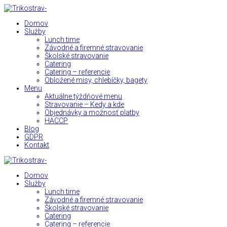
Domov
Služby
Lunch time
Závodné a firemné stravovanie
Školské stravovanie
Catering
Catering – referencie
Obložené misy, chlebíčky, bagety
Menu
Aktuálne týždňové menu
Stravovanie – Kedy a kde
Objednávky a možnosť platby
HACCP
Blog
GDPR
Kontakt
Domov
Služby
Lunch time
Závodné a firemné stravovanie
Školské stravovanie
Catering
Catering – referencie