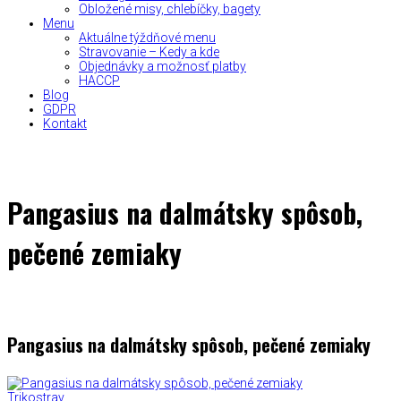
Obložené misy, chlebíčky, bagety
Menu
Aktuálne týždňové menu
Stravovanie – Kedy a kde
Objednávky a možnosť platby
HACCP
Blog
GDPR
Kontakt
Pangasius na dalmátsky spôsob,
pečené zemiaky
Pangasius na dalmátsky spôsob, pečené zemiaky
Trikostrav