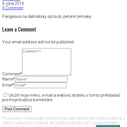
6. júna 2019
0 Comment
Pangasius na dalmátsky spôsob, pečené zemiaky
Leave a Comment
Your email address will not be published.
Comment*
Name*
Email*
Uložiť moje meno, e-mail a webovú stránku v tomto prehliadači
pre moje budúce komentáre.
Používame cookies aby sme pre vás zabezpečili ten najlepší zážitok z
našich webových stránok. Ak budete pokračovať v používaní tejto