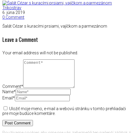
Trikostrav
6. júna 2019
0 Comment
Šalát Cézar s kuracími prsiami, vajíčkom a parmezánom
Leave a Comment
Your email address will not be published.
Comment*
Name*
Email*
Uložiť moje meno, e-mail a webovú stránku v tomto prehliadači
pre moje budúce komentáre.
Používame cookies aby sme pre vás zabezpečili ten najlepší zážitok z