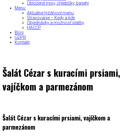
Obložené misy, chlebíčky, bagety
Menu
Aktuálne týždňové menu
Stravovanie – Kedy a kde
Objednávky a možnosť platby
HACCP
Blog
GDPR
Kontakt
Šalát Cézar s kuracími prsiami,
vajíčkom a parmezánom
Šalát Cézar s kuracími prsiami, vajíčkom a
parmezánom