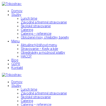
Domov
Služby
Lunch time
Závodné a firemné stravovanie
Školské stravovanie
Catering
Catering – referencie
Obložené misy, chlebíčky, bagety
Menu
Aktuálne týždňové menu
Stravovanie – Kedy a kde
Objednávky a možnosť platby
HACCP
Blog
GDPR
Kontakt
Domov
Služby
Lunch time
Závodné a firemné stravovanie
Školské stravovanie
Catering
Catering – referencie