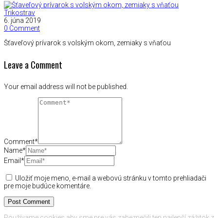
Trikostrav
6. júna 2019
0 Comment
Šťaveľový prívarok s volským okom, zemiaky s vňaťou
Leave a Comment
Your email address will not be published.
Comment*
Name*
Email*
Uložiť moje meno, e-mail a webovú stránku v tomto prehliadači
pre moje budúce komentáre.
Používame cookies aby sme pre vás zabezpečili ten najlepší zážitok z