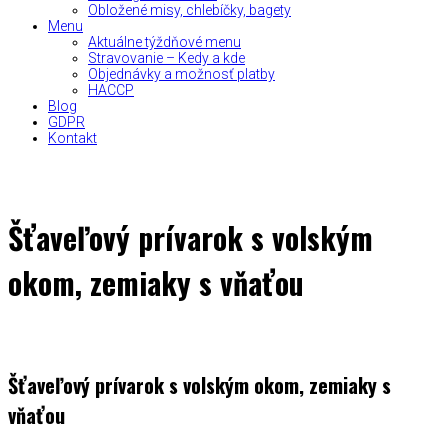
Obložené misy, chlebíčky, bagety
Menu
Aktuálne týždňové menu
Stravovanie – Kedy a kde
Objednávky a možnosť platby
HACCP
Blog
GDPR
Kontakt
Šťaveľový prívarok s volským
okom, zemiaky s vňaťou
Šťaveľový prívarok s volským okom, zemiaky s
vňaťou