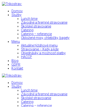
Domov
Služby
Lunch time
Závodné a firemné stravovanie
Školské stravovanie
Catering
Catering – referencie
Obložené misy, chlebíčky, bagety
Menu
Aktuálne týždňové menu
Stravovanie – Kedy a kde
Objednávky a možnosť platby
HACCP
Blog
GDPR
Kontakt
Domov
Služby
Lunch time
Závodné a firemné stravovanie
Školské stravovanie
Catering
Catering – referencie