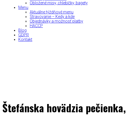
Obložené misy, chlebíčky, bagety
Menu
Aktuálne týždňové menu
Stravovanie – Kedy a kde
Objednávky a možnosť platby
HACCP
Blog
GDPR
Kontakt
Štefánska hovädzia pečienka,