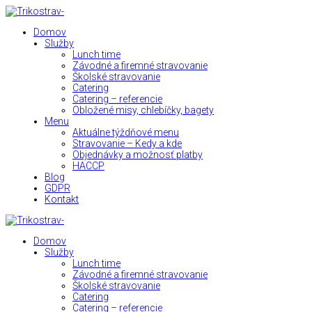
Domov
Služby
Lunch time
Závodné a firemné stravovanie
Školské stravovanie
Catering
Catering – referencie
Obložené misy, chlebíčky, bagety
Menu
Aktuálne týždňové menu
Stravovanie – Kedy a kde
Objednávky a možnosť platby
HACCP
Blog
GDPR
Kontakt
Domov
Služby
Lunch time
Závodné a firemné stravovanie
Školské stravovanie
Catering
Catering – referencie