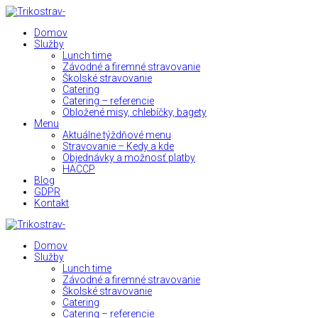
Domov
Služby
Lunch time
Závodné a firemné stravovanie
Školské stravovanie
Catering
Catering – referencie
Obložené misy, chlebíčky, bagety
Menu
Aktuálne týždňové menu
Stravovanie – Kedy a kde
Objednávky a možnosť platby
HACCP
Blog
GDPR
Kontakt
Domov
Služby
Lunch time
Závodné a firemné stravovanie
Školské stravovanie
Catering
Catering – referencie