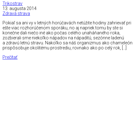
Trikostrav
13. augusta 2014
Zdravá strava
Pokiaľ sa ani vy v letných horúčavách netúžite hodiny zahrievať pri
ešte viac rozhorúčenom sporáku, no aj napriek tomu by ste si
konečne dali niečo iné ako počas celého unaháňaného roka,
zozbierali sme niekoľko nápadov na nápaditú, sezónne ladenú
a zdravú letnú stravu. Nakoľko sa náš organizmus ako chameleón
prispôsobuje okolitému prostrediu, rovnako ako po celý rok, […]
Prečítať