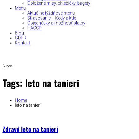
Obložené misy, chlebíčky, bagety
Menu
Aktuálne týždňové menu
Stravovanie – Kedy a kde
Objednávky a možnosť platby
HACCP
Blog
GDPR
Kontakt
News
Tags: leto na tanieri
Home
leto na tanieri
Zdravé leto na tanieri