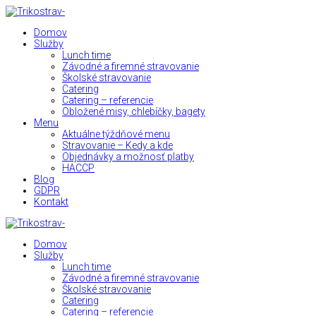
Domov
Služby
Lunch time
Závodné a firemné stravovanie
Školské stravovanie
Catering
Catering – referencie
Obložené misy, chlebíčky, bagety
Menu
Aktuálne týždňové menu
Stravovanie – Kedy a kde
Objednávky a možnosť platby
HACCP
Blog
GDPR
Kontakt
Domov
Služby
Lunch time
Závodné a firemné stravovanie
Školské stravovanie
Catering
Catering – referencie