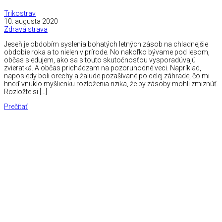
Trikostrav
10. augusta 2020
Zdravá strava
Jeseň je obdobím syslenia bohatých letných zásob na chladnejšie
obdobie roka a to nielen v prírode. No nakoľko bývame pod lesom,
občas sledujem, ako sa s touto skutočnosťou vysporadúvajú
zvieratká. A občas prichádzam na pozoruhodné veci. Napríklad,
naposledy boli orechy a žalude pozašívané po celej záhrade, čo mi
hneď vnuklo myšlienku rozloženia rizika, že by zásoby mohli zmiznúť.
Rozložte si […]
Prečítať