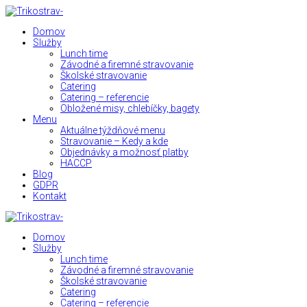
Domov
Služby
Lunch time
Závodné a firemné stravovanie
Školské stravovanie
Catering
Catering – referencie
Obložené misy, chlebíčky, bagety
Menu
Aktuálne týždňové menu
Stravovanie – Kedy a kde
Objednávky a možnosť platby
HACCP
Blog
GDPR
Kontakt
Domov
Služby
Lunch time
Závodné a firemné stravovanie
Školské stravovanie
Catering
Catering – referencie