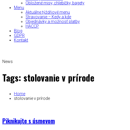
Obložené misy, chlebíčky, bagety
Menu
Aktuálne týždňové menu
Stravovanie – Kedy a kde
Objednávky a možnosť platby
HACCP
Blog
GDPR
Kontakt
News
Tags: stolovanie v prírode
Home
stolovanie v prírode
Piknikujte s úsmevom