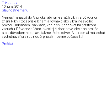
Trikostrav
10. júna 2014
Slávnostné menu
Nemusíme jazdiť do Anglicka, aby sme si užili piknik s pôvodnom
znení. Piknik totiž prišiel k nám a rovnako ako v krajine svojho
pôvodu, udomácnil sa všade, kde je chuť hodovať na čerstvom
vzduchu. Pôvodne súčasť loveckej či dostihovej akcie sa neskôr
stala dôvodom na oslavu takmer čohokoľvek. A tak pokiaľ máte chuť
vychutnávať si s rodinou či priateľmi pekné počasie […]
Prečítať