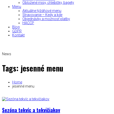
Obložené misy, chlebíčky, bagety
Menu
Aktuálne týždňové menu
Stravovanie – Kedy a kde
Objednávky a možnosť platby
HACCP
Blog
GDPR
Kontakt
News
Tags: jesenné menu
Home
jesenné menu
Sezóna tekvíc a tekvičiakov