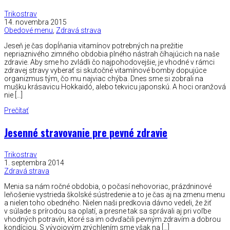
Trikostrav
14. novembra 2015
Obedové menu
,
Zdravá strava
Jeseň je čas dopĺňania vitamínov potrebných na prežitie
nepriaznivého zimného obdobia plného nástrah číhajúcich na naše
zdravie. Aby sme ho zvládli čo najpohodovejšie, je vhodné v rámci
zdravej stravy vyberať si skutočné vitamínové bomby dopujúce
organizmus tým, čo mu najviac chýba. Dnes sme si zobrali na
mušku krásavicu Hokkaidó, alebo tekvicu japonskú. A hoci oranžová
nie […]
Prečítať
Jesenné stravovanie pre pevné zdravie
Trikostrav
1. septembra 2014
Zdravá strava
Menia sa nám ročné obdobia, o počasí nehovoriac, prázdninové
leňošenie vystrieda školské sústredenie a to je čas aj na zmenu menu
a nielen toho obedného. Nielen naši predkovia dávno vedeli, že žiť
v súlade s prírodou sa oplatí, a presne tak sa správali aj pri voľbe
vhodných potravín, ktoré sa im odvďačili pevným zdravím a dobrou
kondíciou. S vývojovým zrýchlením sme však na […]