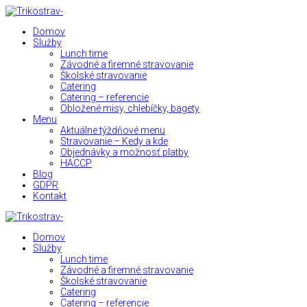
Domov
Služby
Lunch time
Závodné a firemné stravovanie
Školské stravovanie
Catering
Catering – referencie
Obložené misy, chlebíčky, bagety
Menu
Aktuálne týždňové menu
Stravovanie – Kedy a kde
Objednávky a možnosť platby
HACCP
Blog
GDPR
Kontakt
Domov
Služby
Lunch time
Závodné a firemné stravovanie
Školské stravovanie
Catering
Catering – referencie