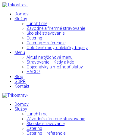
Domov
Služby
Lunch time
Závodné a firemné stravovanie
Školské stravovanie
Catering
Catering – referencie
Obložené misy, chlebíčky, bagety
Menu
Aktuálne týždňové menu
Stravovanie – Kedy a kde
Objednávky a možnosť platby
HACCP
Blog
GDPR
Kontakt
Domov
Služby
Lunch time
Závodné a firemné stravovanie
Školské stravovanie
Catering
Catering – referencie