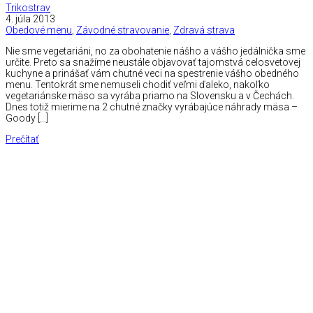
Trikostrav
4. júla 2013
Obedové menu
,
Závodné stravovanie
,
Zdravá strava
Nie sme vegetariáni, no za obohatenie nášho a vášho jedálnička sme
určite. Preto sa snažíme neustále objavovať tajomstvá celosvetovej
kuchyne a prinášať vám chutné veci na spestrenie vášho obedného
menu. Tentokrát sme nemuseli chodiť veľmi ďaleko, nakoľko
vegetariánske mäso sa vyrába priamo na Slovensku a v Čechách.
Dnes totiž mierime na 2 chutné značky vyrábajúce náhrady mäsa –
Goody […]
Prečítať