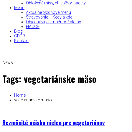
Obložené misy, chlebíčky, bagety
Menu
Aktuálne týždňové menu
Stravovanie – Kedy a kde
Objednávky a možnosť platby
HACCP
Blog
GDPR
Kontakt
News
Tags: vegetariánske mäso
Home
vegetariánske mäso
Bezmäsité mäsko nielen pre vegetariánov