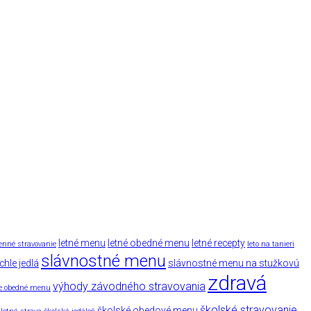
letné menu
letné obedné menu
letné recepty
enné stravovanie
leto na tanieri
slávnostné menu
chle jedlá
slávnostné menu na stužkovú
zdravá
výhody závodného stravovania
ke obedné menu
školské stravovanie
školské obedové menu