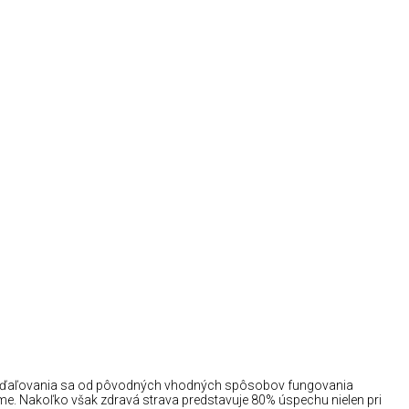
e vzďaľovania sa od pôvodných vhodných spôsobov fungovania
. Nakoľko však zdravá strava predstavuje 80% úspechu nielen pri