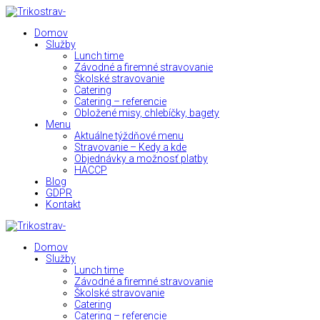
Domov
Služby
Lunch time
Závodné a firemné stravovanie
Školské stravovanie
Catering
Catering – referencie
Obložené misy, chlebíčky, bagety
Menu
Aktuálne týždňové menu
Stravovanie – Kedy a kde
Objednávky a možnosť platby
HACCP
Blog
GDPR
Kontakt
Domov
Služby
Lunch time
Závodné a firemné stravovanie
Školské stravovanie
Catering
Catering – referencie