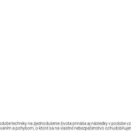
odobe techniky na zjednodušenie života prináša aj následky v podob
vaním a pohybom, o ktoré sa na vlastné nebezpečenstvo ochudobňujeme