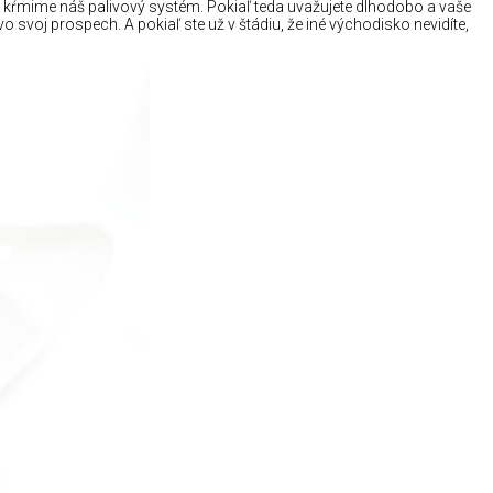
e kŕmime náš palivový systém. Pokiaľ teda uvažujete dlhodobo a vaše
 svoj prospech. A pokiaľ ste už v štádiu, že iné východisko nevidíte,