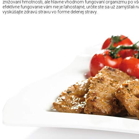
znižovaní hmotnosti, ale hlavne vhodnom fungovaní organizmu po všet
efektívne fungovanie vám nie je ľahostajné, určite ste sa už zamýšľali
vyskúšajte zdravú stravu vo forme delenej stravy.