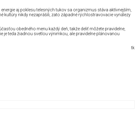
 energie aj poklesu telesných tukov sa organizmus stáva aktívnejším,
kultúry nikdy nezaprášili, zato západné rýchlostravovacie vynálezy
súčasťou obedného menu každý deň, takže deliť môžete pravidelne,
ie je teda žiadnou svetlou výnimkou, ale pravidelne plánovanou
tk