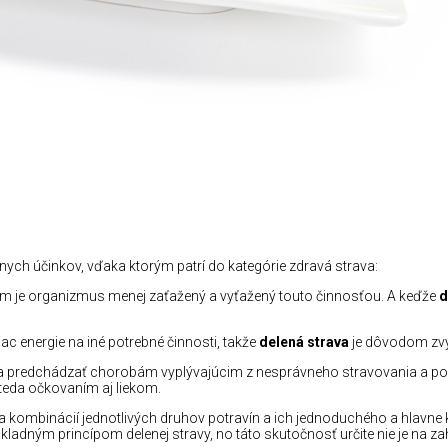
nych účinkov, vďaka ktorým patrí do kategórie zdravá strava:
čím je organizmus menej zaťažený a vyťažený touto činnosťou. A keďže
d
c energie na iné potrebné činnosti, takže
delená strava
je dôvodom zvýš
redchádzať chorobám vyplývajúcim z nesprávneho stravovania a pokiaľ 
 teda očkovaním aj liekom.
í a kombinácií jednotlivých druhov potravín a ich jednoduchého a hlav
ladným princípom delenej stravy, no táto skutočnosť určite nie je na za