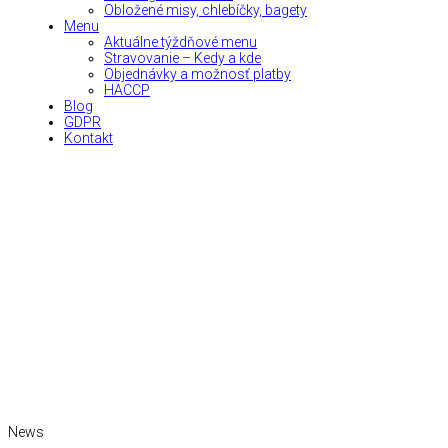
Obložené misy, chlebíčky, bagety
Menu
Aktuálne týždňové menu
Stravovanie – Kedy a kde
Objednávky a možnosť platby
HACCP
Blog
GDPR
Kontakt
News