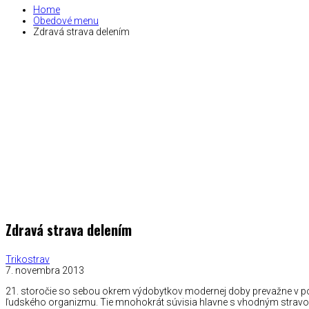
Home
Obedové menu
Zdravá strava delením
Zdravá strava delením
Trikostrav
7. novembra 2013
21. storočie so sebou okrem výdobytkov modernej doby prevažne v p
ľudského organizmu. Tie mnohokrát súvisia hlavne s vhodným stravo