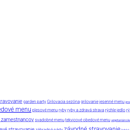
travovanie
garden party
Grilovacia sezóna
grilovanie
jesenné menu
jes
edové menu
plesové menu
ryby
ryby a zdravá strava
rýchle jedlo
rý
e zamestnancov
svadobné menu
tekvicové obedové menu
vegetariáns
závodné stravovanie
avé stravovanie
záhradná párty