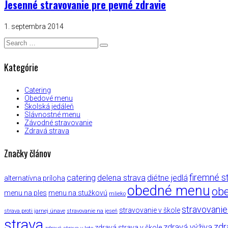
Jesenné stravovanie pre pevné zdravie
1. septembra 2014
Kategórie
Catering
Obedové menu
Školská jedáleň
Slávnostné menu
Závodné stravovanie
Zdravá strava
Značky článov
firemné s
catering
delena strava
diétne jedlá
alternatívna príloha
obedné menu
ob
menu na ples
menu na stužkovú
mlieko
stravovani
stravovanie v škole
strava proti jarnej únave
stravovanie na jeseň
strava
zdr
zdravá výživa
zdravá strava v škole