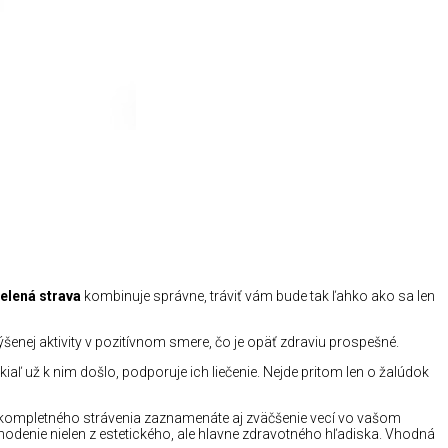
elená strava
kombinuje správne, tráviť vám bude tak ľahko ako sa len
enej aktivity v pozitívnom smere, čo je opäť zdraviu prospešné.
už k nim došlo, podporuje ich liečenie. Nejde pritom len o žalúdok
ne kompletného strávenia zaznamenáte aj zväčšenie vecí vo vašom
hodenie nielen z estetického, ale hlavne zdravotného hľadiska. Vhodná