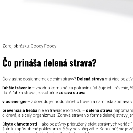
Zdroj obrázku: Goody Foody
Čo prináša delená strava?
Čo vlastne dosiahneme delením stravy?
Delená strava
má viac pozitív
ľahšie trávenie
– vhodná kombinácia potravín uľahčuje ich trávenie, 
dá. A ľahká strava je skutočne
zdravá strava
.
viac energie
– z dôvodu jednoduchšieho trávenia nám teda zostáva via
prevencia a liečba
nielen tráviaceho traktu –
delená strava
napomáha p
či črevá, ale celý organizmus. Zdravá strava vo forme delenej stravy je
úbytok hmotnosti
– ako pozitívny pridružený efekt správnych variáci
šatníku spôsobené poklesom ručičky na vašej váhe. Schudnúť nie je zák