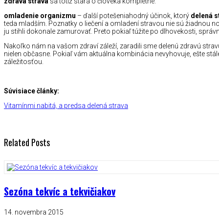
zdravá strava
sa totiž stará o človeka kompletne.
omladenie organizmu
– ďalší potešeniahodný účinok, ktorý
delená s
teda mladším. Poznatky o liečení a omladení stravou nie sú žiadnou 
ju stihli dokonale zamurovať. Preto pokiaľ túžite po dlhovekosti, sprá
Nakoľko nám na vašom zdraví záleží, zaradili sme delenú zdravú stra
nielen občasne. Pokiaľ vám aktuálna kombinácia nevyhovuje, ešte stále
záležitosťou.
Súvisiace články:
Vitamínmi nabitá, a predsa delená strava
Related Posts
Sezóna tekvíc a tekvičiakov
14. novembra 2015