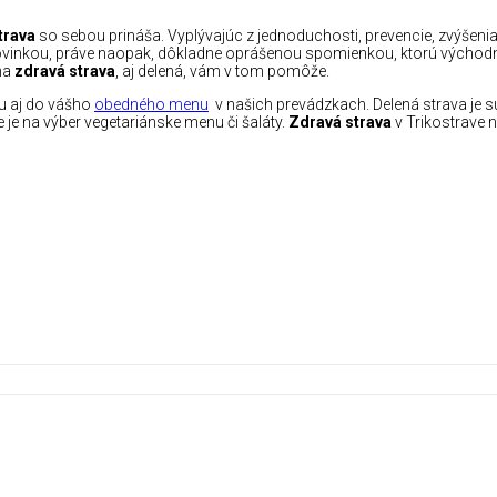
trava
so sebou prináša. Vyplývajúc z jednoduchosti, prevencie, zvýšenia
novinkou, práve naopak, dôkladne oprášenou spomienkou, ktorú východné 
vna
zdravá strava
, aj delená, vám v tom pomôže.
vu aj do vášho
obedného menu
v našich prevádzkach. Delená strava je 
 je na výber vegetariánske menu či šaláty.
Zdravá strava
v Trikostrave n