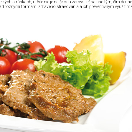
kých stránkach, určite nie je na škodu zamyslieť sa nad tým, čím denn
 nad rôznymi formami zdravého stravovania a ich preventívnym využitím vo