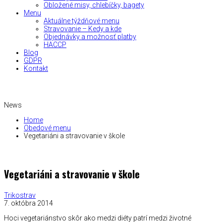
Obložené misy, chlebíčky, bagety
Menu
Aktuálne týždňové menu
Stravovanie – Kedy a kde
Objednávky a možnosť platby
HACCP
Blog
GDPR
Kontakt
News
Home
Obedové menu
Vegetariáni a stravovanie v škole
Vegetariáni a stravovanie v škole
Trikostrav
7. októbra 2014
Hoci vegetariánstvo skôr ako medzi diéty patrí medzi životné