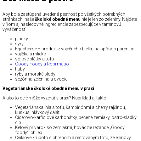
Aby bola zastúpená uvedená pestrosť po všetkých potrebných
stránkach, naše
školské obedné menu
nie je len zo zeleniny. Nájdete
v ňom aj nasledovné ingrediencie zabezpečujúce vitamínovú
vyváženosť:
placky
syry
Eggcheese – produkt z vaječného bielku na spôsob parenice
vajíčka a mlieko
sójové plátky a tofu
Goody Foody a Robi mäso
huby
ryby a morské plody
sezónna zelenina a ovocie
Vegetariánske školské obedné menu v praxi
A ako to celé môže vyzerať v praxi? Napríklad aj takto:
Vegetariánska ihla s tofu, šampiňónmi a cherry rajčinou,
kuskus, hlávkový šalát
Cícerovo-karfiolové karbonátky, pečené zemiaky, ostro-sladký
dip
Kelový prívarok so zemiakmi, hovädzie rezance „Goody
foody“, chlieb
Cviklové krúpoto s chrenom a restovaným tofu, zeleninový