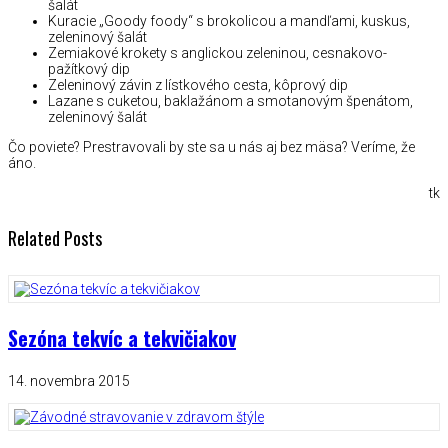
šalát
Kuracie „Goody foody“ s brokolicou a mandľami, kuskus,
zeleninový šalát
Zemiakové krokety s anglickou zeleninou, cesnakovo-
pažítkový dip
Zeleninový závin z lístkového cesta, kôprový dip
Lazane s cuketou, baklažánom a smotanovým špenátom,
zeleninový šalát
Čo poviete? Prestravovali by ste sa u nás aj bez mäsa? Veríme, že
áno.
tk
Related Posts
Sezóna tekvíc a tekvičiakov
14. novembra 2015