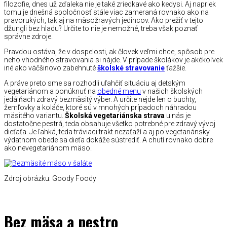
filozofie, dnes už zďaleka nie je také zriedkavé ako kedysi. Aj napriek
tomu je dnešná spoločnosť stále viac zameraná rovnako ako na
pravorukých, tak aj na mäsožravých jedincov. Ako prežiť v tejto
džungli bez hladu? Určite to nie je nemožné, treba však poznať
správne zdroje.
Pravdou ostáva, že v dospelosti, ak človek veľmi chce, spôsob pre
neho vhodného stravovania si nájde. V prípade školákov je akékoľvek
iné ako väčšinovo zabehnuté
školské stravovanie
ťažšie.
A práve preto sme sa rozhodli uľahčiť situáciu aj detským
vegetariánom a ponúknuť na
obedné menu
v našich školských
jedálňach zdravý bezmäsitý výber. A určite nejde len o buchty,
žemľovky a koláče, ktoré sú v mnohých prípadoch náhradou
mäsitého variantu.
Školská vegetariánska strava
u nás je
dostatočne pestrá, teda obsahuje všetko potrebné pre zdravý vývoj
dieťaťa. Je ľahká, teda tráviaci trakt nezaťaží a aj po vegetariánsky
výdatnom obede sa dieťa dokáže sústrediť. A chutí rovnako dobre
ako nevegetariánom mäso.
Zdroj obrázku: Goody Foody
Bez mäsa a pestro