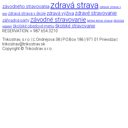
zdravá strava
závodného stravovania
zdravá strava v
zdravé stravovanie
zdravá výživa
zdravá strava v škole
lete
závodné stravovanie
záhradná párty
ľahká letná strava
školská
školské stravovanie
školské obedové menu
jedáleň
RESERVATION: + 987.654.3210
Trikostrav, s.r.o. | Ľ.Ondrejova 38 | P.O.Box 186 | 971 01 Prievidza |
trikostrav@trikostrav.sk
Copyright © Trikostrav s.r.o.