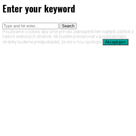
Enter your keyword
Search
Používame cookies aby sme pre vás zabezpečili ten najlepší zážitok z
našich webových stránok. Ak budete pokračovať v používaní tejto
stránky budeme predpokladať, že ste s ňou spokojní.
Akceptujem