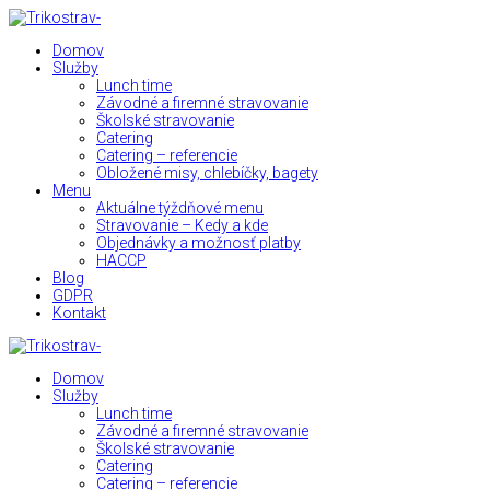
Domov
Služby
Lunch time
Závodné a firemné stravovanie
Školské stravovanie
Catering
Catering – referencie
Obložené misy, chlebíčky, bagety
Menu
Aktuálne týždňové menu
Stravovanie – Kedy a kde
Objednávky a možnosť platby
HACCP
Blog
GDPR
Kontakt
Domov
Služby
Lunch time
Závodné a firemné stravovanie
Školské stravovanie
Catering
Catering – referencie