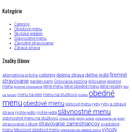
Kategórie
Catering
Obedové menu
Školská jedáleň
Slávnostné menu
Závodné stravovanie
Zdravá strava
Značky článov
firemné
catering
delena strava
diétne jedlá
alternatívna príloha
stravovanie
garden party
Grilovacia sezóna
grilovanie
jesenné
menu
letné menu
letné obedné menu
letné recepty
jesenné stravovanie
leto
obedné
menu na ples
menu na stužkovú
na tanieri
mlieko
menu
obedové menu
plesové menu
ryby
ryby a zdravá
slávnostné menu
strava
rýchle jedlo
rýchle jedlá
slávnostné menu na stužkovú
strava proti jarnej únave
stravovanie na jeseň
stravovanie zamestnancov
stravovanie v škole
svadobné
výhody
menu
tekvicové obedové menu
vegetariánske obedné menu