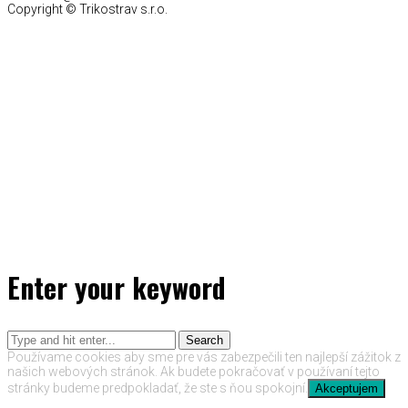
Copyright © Trikostrav s.r.o.
Enter your keyword
Search
Používame cookies aby sme pre vás zabezpečili ten najlepší zážitok z
našich webových stránok. Ak budete pokračovať v používaní tejto
stránky budeme predpokladať, že ste s ňou spokojní.
Akceptujem