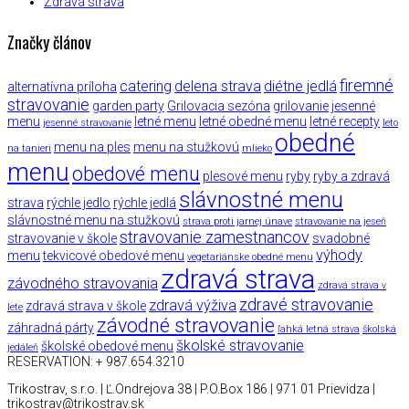
Zdravá strava
Značky článov
firemné
catering
delena strava
diétne jedlá
alternatívna príloha
stravovanie
garden party
Grilovacia sezóna
grilovanie
jesenné
menu
letné menu
letné obedné menu
letné recepty
jesenné stravovanie
leto
obedné
menu na ples
menu na stužkovú
na tanieri
mlieko
menu
obedové menu
plesové menu
ryby
ryby a zdravá
slávnostné menu
strava
rýchle jedlo
rýchle jedlá
slávnostné menu na stužkovú
strava proti jarnej únave
stravovanie na jeseň
stravovanie zamestnancov
stravovanie v škole
svadobné
výhody
menu
tekvicové obedové menu
vegetariánske obedné menu
zdravá strava
závodného stravovania
zdravá strava v
zdravé stravovanie
zdravá výživa
zdravá strava v škole
lete
závodné stravovanie
záhradná párty
ľahká letná strava
školská
školské stravovanie
školské obedové menu
jedáleň
RESERVATION: + 987.654.3210
Trikostrav, s.r.o. | Ľ.Ondrejova 38 | P.O.Box 186 | 971 01 Prievidza |
trikostrav@trikostrav.sk