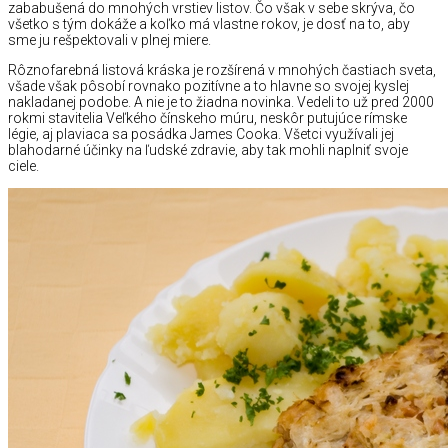
zababušená do mnohých vrstiev listov. Čo však v sebe skrýva, čo
všetko s tým dokáže a koľko má vlastne rokov, je dosť na to, aby
sme ju rešpektovali v plnej miere.
Rôznofarebná listová kráska je rozšírená v mnohých častiach sveta,
všade však pôsobí rovnako pozitívne a to hlavne so svojej kyslej
nakladanej podobe. A nie je to žiadna novinka. Vedeli to už pred 2000
rokmi stavitelia Veľkého čínskeho múru, neskôr putujúce rímske
légie, aj plaviaca sa posádka James Cooka. Všetci využívali jej
blahodarné účinky na ľudské zdravie, aby tak mohli naplniť svoje
ciele.