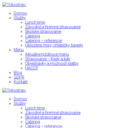
Domov
Služby
Lunch time
Závodné a firemné stravovanie
Školské stravovanie
Catering
Catering – referencie
Obložené misy, chlebíčky, bagety
Menu
Aktuálne týždňové menu
Stravovanie – Kedy a kde
Objednávky a možnosť platby
HACCP
Blog
GDPR
Kontakt
Domov
Služby
Lunch time
Závodné a firemné stravovanie
Školské stravovanie
Catering
Catering – referencie