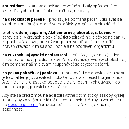
antioxidant –
stará sa o nežiaduce voľné radikály spôsobujúce
vznik rôznych ochorení, okrem iného aj rakoviny
na detoxikáciu pečene
– prečisťuje a pomáha pečeni udržiavať sa
v dobrej kondícii, čo je pre životne dôležitý orgán viac ako dôležité.
proti vredom, zápalom, Alzheimerovej chorobe, rakovine
–
zdravie sídli v črevách a pokiaľ sú tieto zdravé, nie je dôvod na paniku.
Kapusta vďaka svojmu zloženiu priaznivo pôsobí na mikroflóru
práve v črevách, čím sa spolupodieľa na ozdravení organizmu.
na cukrovku aj vysoký cholesterol
– má nízky glykemický index,
takže je vhodná aj pre diabetikov. Zároveň znižuje vysoký cholesterol,
čím pomáha našim cievam neupchávať sa zbytočnosťami.
na peknú pokožku aj postavu
– kapustová diéta dobyla svet a hoci
je to opäť len jojo záležitosť, dokáže dokonale prečistiť organizmus.
A to nielen v jej drastickej podobe, ale aj v rozumných dávkach, čo
mu prospeje aj po estetickej stránke.
Aby ste sa pred zimou naladili zdravotne optimisticky, zásoby kyslej
kapusty by vo vašom jedálničku nemali chýbať. Aj my ju zaraďujeme
do
obedného menu
čoraz častejšie nielen vďaka jej aktuálnej
sezónnosti.
tk