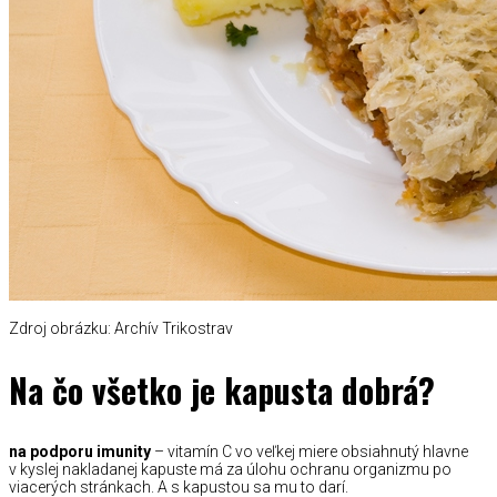
Zdroj obrázku: Archív Trikostrav
Na čo všetko je kapusta dobrá?
na podporu imunity
– vitamín C vo veľkej miere obsiahnutý hlavne
v kyslej nakladanej kapuste má za úlohu ochranu organizmu po
viacerých stránkach. A s kapustou sa mu to darí.