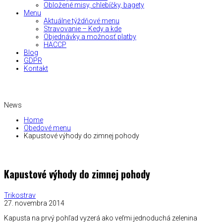
Obložené misy, chlebíčky, bagety
Menu
Aktuálne týždňové menu
Stravovanie – Kedy a kde
Objednávky a možnosť platby
HACCP
Blog
GDPR
Kontakt
News
Home
Obedové menu
Kapustové výhody do zimnej pohody
Kapustové výhody do zimnej pohody
Trikostrav
27. novembra 2014
Kapusta na prvý pohľad vyzerá ako veľmi jednoduchá zelenina